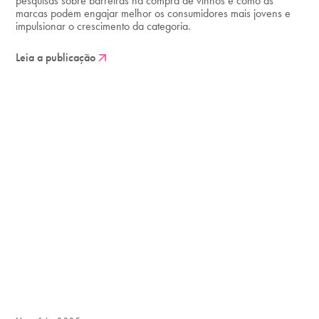
pesquisas sobre barreiras na compra de vinhos e como as
marcas podem engajar melhor os consumidores mais jovens e
impulsionar o crescimento da categoria.
Leia a publicação