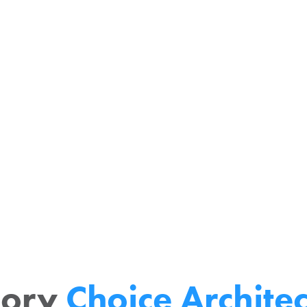
 avec ces objectifs
, tirer des informations
r notre vision sur l’avenir
gory
Choice Archite