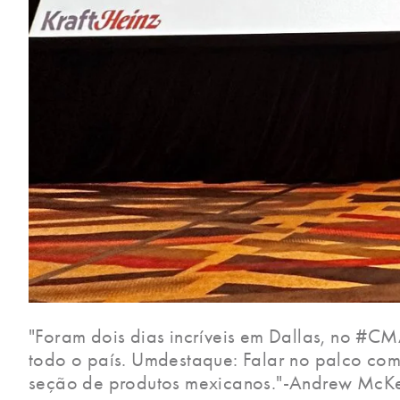
"Foram dois dias incríveis em Dallas, no 
todo o país. Umdestaque: Falar no palco com 
seção de produtos mexicanos."-Andrew McK